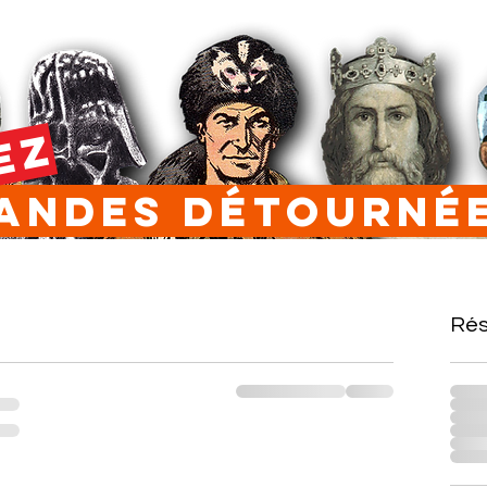
EZ
ndes Détourn
Rés