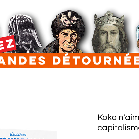
EZ
ndes Détourn
Koko n'aim
capitalism