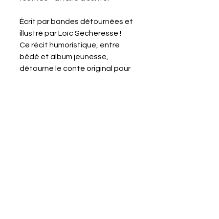
Écrit par bandes détournées et
illustré par Loïc Sécheresse !
Ce récit humoristique, entre
bédé et album jeunesse,
détourne le conte original pour
aborder de façon très
didactique des concepts tels
que : l'exploitation, le rapport
patron-employé, la propriété
privée des moyens de
production... Mais pas de
panique ! Tout ceci est évoqué
de façon très illustrée, sans
mots compliqués !
Le livre a été testé (sans
cruauté) sur un panel d'enfants
entre 5 et 55 ans, avec grand