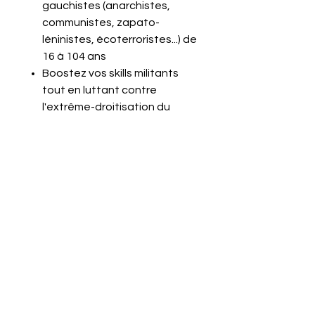
gauchistes (anarchistes,
communistes, zapato-
léninistes, écoterroristes...) de
16 à 104 ans
Boostez vos skills militants
tout en luttant contre
l'extrême-droitisation du
monde en vous amusant !
En direct du petit producteur,
un circuit du livre 100%
débollorisé
Plein d'indices pour gérer le
niveau de difficulté selon
votre niveau de
connaissances
Allergènes : point-médians,
wokisme, antifascisme,
crustacés...