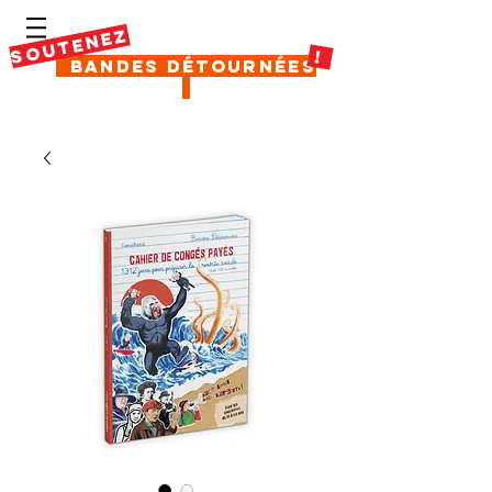
SOUTENEZ
!
Bandes Détournées