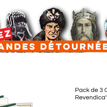
EZ
ndes Détourn
Pack de 3 G
Revendica't