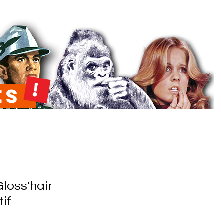
!
ées
loss'hair
if