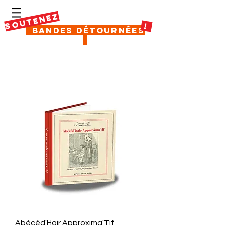
SOUTENEZ
!
Bandes Détournées
Abécéd'Hair Approxima'Tif