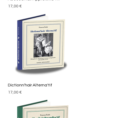
Prix
17,00 €
Dictionn'hair Alterna'tif
Prix
17,00 €