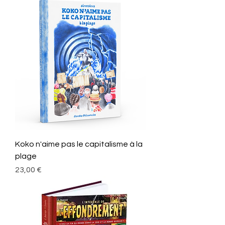
Koko n'aime pas le capitalisme à la
plage
Prix
23,00 €